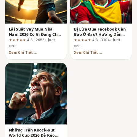
Lãi Suất Vay Mua Nhà
Bị Lừa Qua Facebook Cần
Năm 2026 Có Gì Đáng Chú
Báo Ở Đâu? Hướng Dẫn
Ý? Cơ Hội Cho Người Trẻ
Chi Tiết Để Lấy Lại Quyền
★★★★★
4.8 · 2686+ lượt
★★★★★
4.8 · 3304+ lượt
Sở Hữu Tổ Ấm
Lợi
xem
xem
Xem Chi Tiết →
Xem Chi Tiết →
Những Trận Knock-out
World Cup 2026 Dễ Kéo