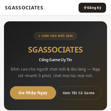
SGASSOCIATES
.
Đăng Ký
✦ LINK VÀO MỚI 2026
SGASSOCIATES
Cổng Game Uy Tín
Đỉnh cao cho người chơi mới & lão làng — Nạp
rút nhanh 3 phút, chơi mọi lúc mọi nơi.
Gia Nhập Ngay
Xem Tất Cả Game