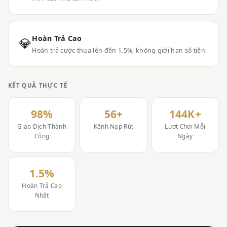
Hoàn Trả Cao
💎
Hoàn trả cược thua lên đến 1.5%, không giới hạn số tiền.
KẾT QUẢ THỰC TẾ
98%
56+
144K+
Giao Dịch Thành
Kênh Nạp Rút
Lượt Chơi Mỗi
Công
Ngày
1.5%
Hoàn Trả Cao
Nhất