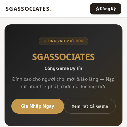
SGASSOCIATES
.
Đăng Ký
✦ LINK VÀO MỚI 2026
SGASSOCIATES
Cổng Game Uy Tín
Đỉnh cao cho người chơi mới & lão làng — Nạp
rút nhanh 3 phút, chơi mọi lúc mọi nơi.
Gia Nhập Ngay
Xem Tất Cả Game