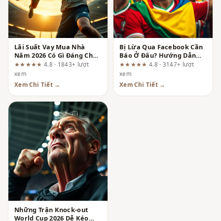
Lãi Suất Vay Mua Nhà
Bị Lừa Qua Facebook Cần
Năm 2026 Có Gì Đáng Chú
Báo Ở Đâu? Hướng Dẫn
Ý? Cơ Hội Cho Người Trẻ
Chi Tiết Để Lấy Lại Quyền
★★★★★
4.8 · 1843+ lượt
★★★★★
4.8 · 3147+ lượt
Sở Hữu Tổ Ấm
Lợi
xem
xem
Xem Chi Tiết →
Xem Chi Tiết →
Những Trận Knock-out
World Cup 2026 Dễ Kéo