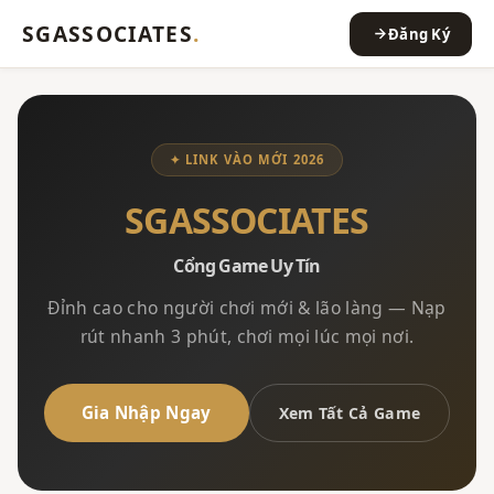
SGASSOCIATES
.
Đăng Ký
✦ LINK VÀO MỚI 2026
SGASSOCIATES
Cổng Game Uy Tín
Đỉnh cao cho người chơi mới & lão làng — Nạp
rút nhanh 3 phút, chơi mọi lúc mọi nơi.
Gia Nhập Ngay
Xem Tất Cả Game