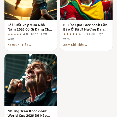
Lãi Suất Vay Mua Nhà
Bị Lừa Qua Facebook Cần
Năm 2026 Có Gì Đáng Chú
Báo Ở Đâu? Hướng Dẫn
Ý? Cơ Hội Cho Người Trẻ
Chi Tiết Để Lấy Lại Quyền
★★★★★
4.8 · 1827+ lượt
★★★★★
4.8 · 3330+ lượt
Sở Hữu Tổ Ấm
Lợi
xem
xem
Xem Chi Tiết →
Xem Chi Tiết →
Những Trận Knock-out
World Cup 2026 Dễ Kéo