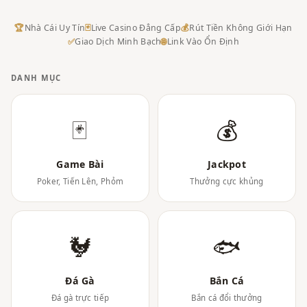
🏆
Nhà Cái Uy Tín
🃏
Live Casino Đẳng Cấp
💰
Rút Tiền Không Giới Hạn
✅
Giao Dịch Minh Bạch
🌐
Link Vào Ổn Định
DANH MỤC
🃏
💰
Game Bài
Jackpot
Poker, Tiến Lên, Phỏm
Thưởng cực khủng
🐓
🐟
Đá Gà
Bắn Cá
Đá gà trực tiếp
Bắn cá đổi thưởng