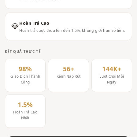
Hoàn Trả Cao
💎
Hoàn trả cược thua lên đến 1.5%, không giới hạn số tiền.
KẾT QUẢ THỰC TẾ
98%
56+
144K+
Giao Dịch Thành
Kênh Nạp Rút
Lượt Chơi Mỗi
Công
Ngày
1.5%
Hoàn Trả Cao
Nhất