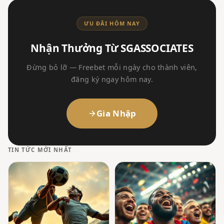
ƯU ĐÃI HÔM NAY
Nhận Thưởng Từ SGASSOCIATES
Đừng bỏ lỡ — Freebet mỗi ngày cho thành viên,
đăng ký ngay hôm nay.
Gia Nhập
TIN TỨC MỚI NHẤT