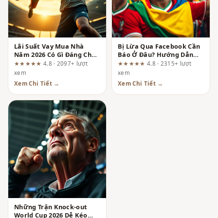
Lãi Suất Vay Mua Nhà
Bị Lừa Qua Facebook Cần
Năm 2026 Có Gì Đáng Chú
Báo Ở Đâu? Hướng Dẫn
Ý? Cơ Hội Cho Người Trẻ
Chi Tiết Để Lấy Lại Quyền
★★★★★
4.8 · 2097+ lượt
★★★★★
4.8 · 2315+ lượt
Sở Hữu Tổ Ấm
Lợi
xem
xem
Xem Chi Tiết →
Xem Chi Tiết →
Những Trận Knock-out
World Cup 2026 Dễ Kéo