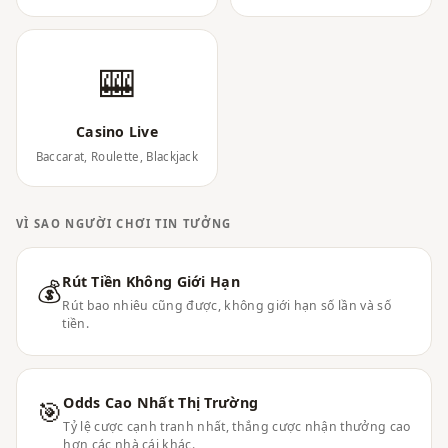
🎰
Casino Live
Baccarat, Roulette, Blackjack
VÌ SAO NGƯỜI CHƠI TIN TƯỞNG
Rút Tiền Không Giới Hạn
💰
Rút bao nhiêu cũng được, không giới hạn số lần và số
tiền.
Odds Cao Nhất Thị Trường
🎯
Tỷ lệ cược cạnh tranh nhất, thắng cược nhận thưởng cao
hơn các nhà cái khác.