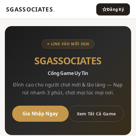
SGASSOCIATES
.
Đăng Ký
✦ LINK VÀO MỚI 2026
SGASSOCIATES
Cổng Game Uy Tín
Đỉnh cao cho người chơi mới & lão làng — Nạp
rút nhanh 3 phút, chơi mọi lúc mọi nơi.
Gia Nhập Ngay
Xem Tất Cả Game