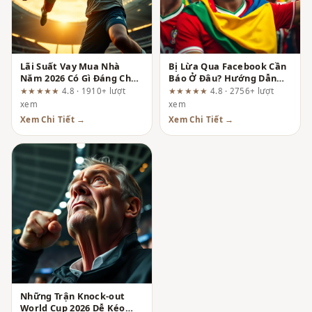
Lãi Suất Vay Mua Nhà
Bị Lừa Qua Facebook Cần
Năm 2026 Có Gì Đáng Chú
Báo Ở Đâu? Hướng Dẫn
Ý? Cơ Hội Cho Người Trẻ
Chi Tiết Để Lấy Lại Quyền
★★★★★
4.8 · 1910+ lượt
★★★★★
4.8 · 2756+ lượt
Sở Hữu Tổ Ấm
Lợi
xem
xem
Xem Chi Tiết →
Xem Chi Tiết →
Những Trận Knock-out
World Cup 2026 Dễ Kéo