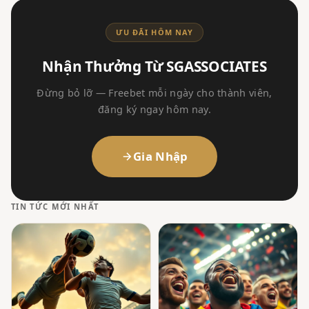
ƯU ĐÃI HÔM NAY
Nhận Thưởng Từ SGASSOCIATES
Đừng bỏ lỡ — Freebet mỗi ngày cho thành viên,
đăng ký ngay hôm nay.
Gia Nhập
TIN TỨC MỚI NHẤT