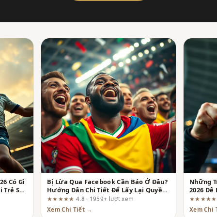
26 Có Gì
Bị Lừa Qua Facebook Cần Báo Ở Đâu?
Những T
 Trẻ Sở
Hướng Dẫn Chi Tiết Để Lấy Lại Quyền
2026 Dễ 
Lợi
Bẫy Cho
★★★★★
4.8 · 1959+ lượt xem
★★★★
Xem Chi Tiết →
Xem Chi 