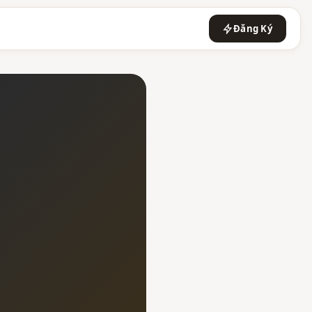
Đăng Ký