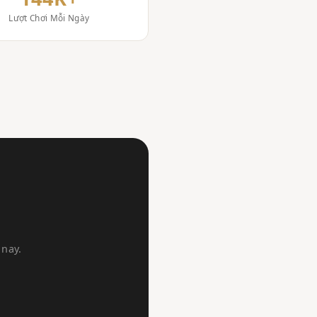
Lượt Chơi Mỗi Ngày
 nay.