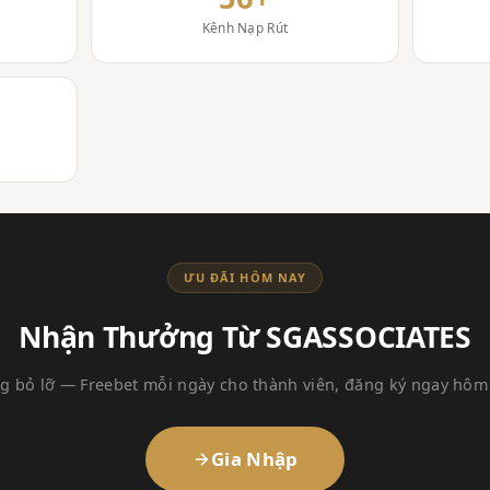
Kênh Nạp Rút
ƯU ĐÃI HÔM NAY
Nhận Thưởng Từ SGASSOCIATES
 bỏ lỡ — Freebet mỗi ngày cho thành viên, đăng ký ngay hôm
Gia Nhập