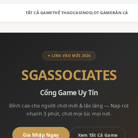
TẤT CẢ GAME
THỂ THAO
CASINO
SLOT GAME
BẮN CÁ
✦ LINK VÀO MỚI 2026
SGASSOCIATES
Cổng Game Uy Tín
Đỉnh cao cho người chơi mới & lão làng — Nạp rút
nhanh 3 phút, chơi mọi lúc mọi nơi.
Gia Nhập Ngay
Xem Tất Cả Game