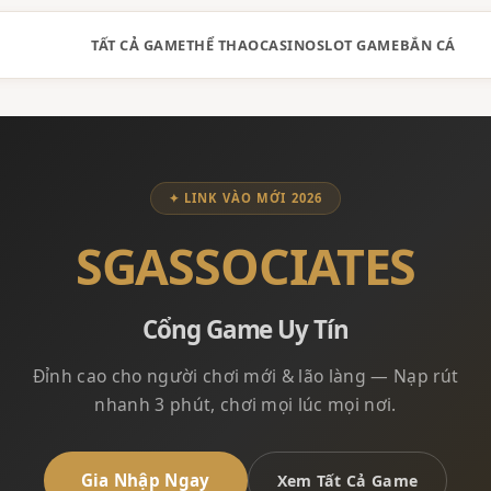
TẤT CẢ GAME
THỂ THAO
CASINO
SLOT GAME
BẮN CÁ
✦ LINK VÀO MỚI 2026
SGASSOCIATES
Cổng Game Uy Tín
Đỉnh cao cho người chơi mới & lão làng — Nạp rút
nhanh 3 phút, chơi mọi lúc mọi nơi.
Gia Nhập Ngay
Xem Tất Cả Game