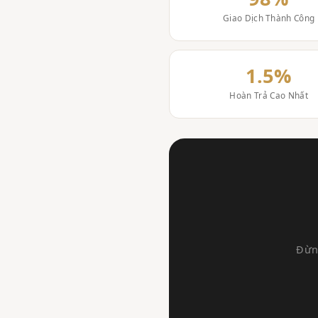
Giao Dịch Thành Công
1.5%
Hoàn Trả Cao Nhất
Đừng