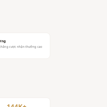
ờng
, thắng cược nhận thưởng cao
144K+