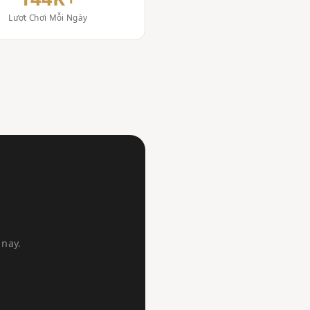
Lượt Chơi Mỗi Ngày
 nay.