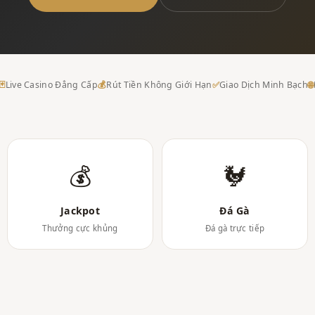
🃏
Live Casino Đẳng Cấp
💰
Rút Tiền Không Giới Hạn
✅
Giao Dịch Minh Bạch
🌐
💰
🐓
Jackpot
Đá Gà
Thưởng cực khủng
Đá gà trực tiếp